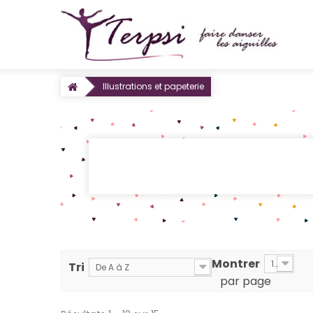
Illustrations et papeterie
Montrer
12
Tri
De A à Z
par page